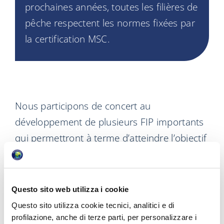
prochaines années, toutes les filières de
pêche respectent les normes fixées par
la certification MSC.
Nous participons de concert au
développement de plusieurs FIP importants
qui permettront à terme d’atteindre l’objectif
d’un approvisionnement issu à 100 % de
pêcheries certifiées MSC ou de FIP crédibles
et complets d’ici fin 2024.
Questo sito web utilizza i cookie
Parmi les projets aboutis, signalons celui des
Questo sito utilizza cookie tecnici, analitici e di
profilazione, anche di terze parti, per personalizzare i
Îles Salomon où, grâce au soutien de Tri