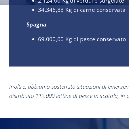
2.124,00 Kg di verdure surgelate
34.346,83 Kg di carne conservata
Spagna
69.000,00 Kg di pesce conservato
Inoltre, abbiamo sostenuto situazioni di emerge
distribuito 112.000 lattine di pesce in scatola