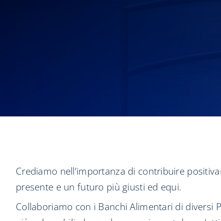
Crediamo nell’importanza di contribuire positi
presente e un futuro più giusti ed equi.
Collaboriamo con i Banchi Alimentari di diversi P