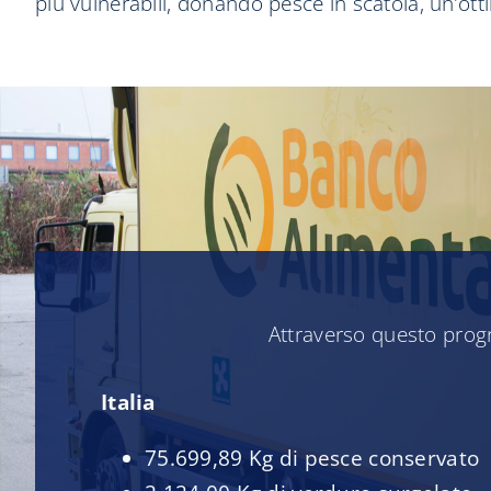
più vulnerabili, donando pesce in scatola, un’otti
Attraverso questo prog
Italia
75.699,89 Kg di pesce conservato