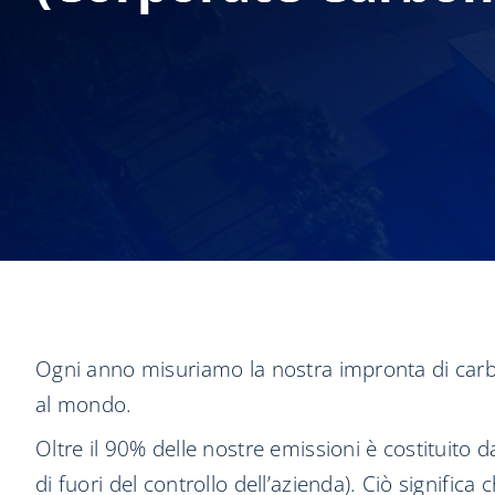
Ogni anno misuriamo la nostra impronta di carbon
al mondo.
Oltre il 90% delle nostre emissioni è costituito d
di fuori del controllo dell’azienda). Ciò signific