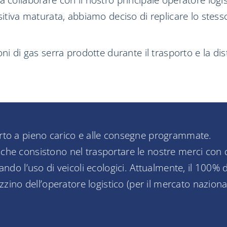
 collaborare con il nostro principale operatore logist
itiva maturata, abbiamo deciso di replicare lo stesso l
ni di gas serra prodotte durante il trasporto e la dis
orto a pieno carico e alle consegne programmate.
che consistono nel trasportare le nostre merci con q
ando l’uso di veicoli ecologici. Attualmente, il 100% d
gazzino dell’operatore logistico (per il mercato nazio