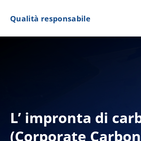
Salta
al
Qualità responsabile
contenuto
L’ impronta di car
(Corporate Carbon