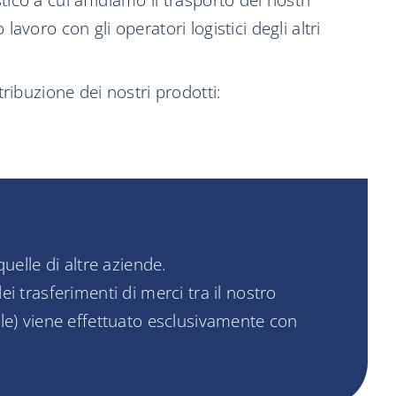
ico a cui affidiamo il trasporto dei nostri
avoro con gli operatori logistici degli altri
tribuzione dei nostri prodotti:
uelle di altre aziende.
ei trasferimenti di merci tra il nostro
nale) viene effettuato esclusivamente con