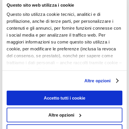
Questo sito web utilizza i cookie
soddisfare i requisiti dello standard del MSC.
Questo sito utilizza cookie tecnici, analitici e di
I principali stakeholder dei FIP includono
profilazione, anche di terze parti, per personalizzare i
pescatori/proprietari di pescherecci,
contenuti e gli annunci, per fornire funzioni connesse con
i social media e per analizzare il traffico web. Per
organizzazioni non governative (ONG),
maggiori informazioni su come questo sito utilizza i
autorità governative, ricercatori e altri
cookie, per modificare le preferenze (inclusa la revoca
membri dell’industria della pesca.
del consenso, se prestato), nonché per sapere come
trattiamo i dati personali – anche raccolti tramite cookie –
Un FIP può essere definito
credibile
può consultare l’informativa cookie completa e
quando sono soddisfatti tutti i seguenti
l’informativa privacy disponibili
qui
. Le ricordiamo che,
Altre opzioni
qualora clicchi su “Utilizza solo i cookie necessari”, non
criteri:
sarà installato alcun cookie o altro strumento di
tracciamento diverso da quelli tecnici. Cliccando su
Accetto tutti i cookie
le sue azioni sono
transparenti.
“Accetto tutti i cookie”, presterà il consenso
Mostra chiaramente un miglioramento
all’installazione di tutti i cookie utilizzati dal sito.
Altre opzioni
nei
risultati delle attività di pesca
Cliccando su "Altre opzioni", potrà scegliere, in modo più
granulare, quali cookie autorizzare.
Può dimostrare la valutazione della