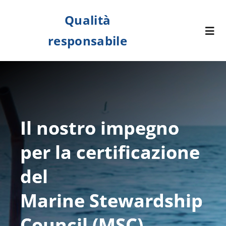
Salta
Qualità
al
Togg
responsabile
contenuto
Navi
Chi siamo
La direzione strategica
Il nostro impegno
Our Goals And Results
per la certificazione
del
Downloads
Marine Stewardship
Council (MSC)